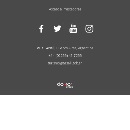
Acceso a Prestadores
Facebook
Twitter
YouTube
Instagram
Villa Gesell
, Buenos Aires, Argentina
+54
(02255) 45-7255
turismo@gesell.gob.ar