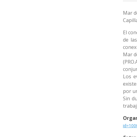
Mar de
Capill
El con
de la
conexi
Mar d
(PRO.
conjun
Los e
exist
por un
Sin d
trabaj
Orga
id=10