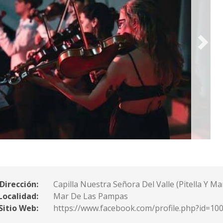
Dirección:
Capilla Nuestra Señora Del Valle (Pitella Y Man
Localidad:
Mar De Las Pampas
Sitio Web:
https://www.facebook.com/profile.php?id=1