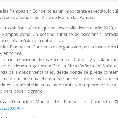
 las Pampas en Concierto es un importante espectáculo cultur
a Nuestra Señora del Valle de Mar de las Pampas.
cierto sinfónico/coral que se desarrolla desde el año 2010,
s Pampas como un destino turístico de excelencia, ofre
ón con la música y la naturaleza.
e las Pampas en Concierto es organizado por la institución
A) en forma
ta con la Sociedad de los Encuentros Corales y la colaboració
ventos tienen lugar en la Capilla Ntra. Señora del Valle
encia de amplios ventanales, desde donde se puede contemp
 pinar que perfuma el lugar. Se sugiere llevar sillas, repose
uda es un acontecimiento importante y enriquecedor para 
o para poder lograrlo.
niza:
Fundación Mar de las Pampas en Concierto.
C
0052680007077