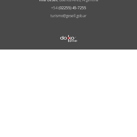
+54
(02255) 45-7255
turismo@gesell.gob.ar