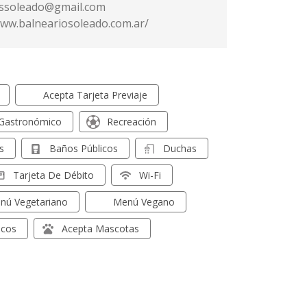
assoleado@gmail.com
www.balneariosoleado.com.ar/
Acepta Tarjeta Previaje
 Gastronómico
Recreación
s
Baños Públicos
Duchas
Tarjeta De Débito
Wi-Fi
nú Vegetariano
Menú Vegano
icos
Acepta Mascotas