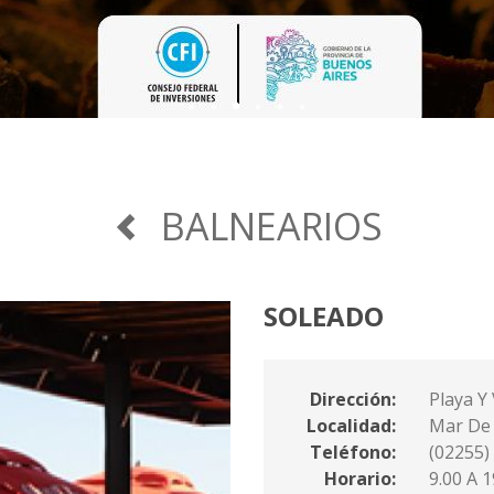
¡VUELVEN L
45° FIEST
BALNEARIOS
SOLEADO
Dirección:
Playa Y
Localidad:
Mar De
Teléfono:
(02255)
Horario:
9.00 A 1