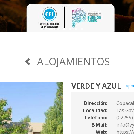
¡VUELVEN L
45° FIEST
ALOJAMIENTOS
VERDE Y AZUL
Apar
Dirección:
Copacab
Localidad:
Las Gav
Teléfono:
(02255)
E-Mail:
info@vy
Web:
https:/