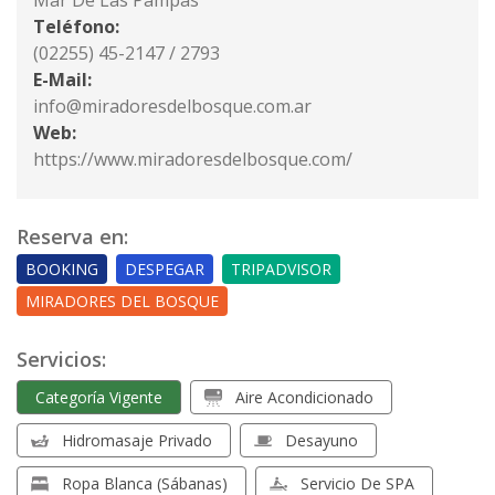
Mar De Las Pampas
Teléfono:
(02255) 45-2147 / 2793
E-Mail:
info@miradoresdelbosque.com.ar
Web:
https://www.miradoresdelbosque.com/
Reserva en:
BOOKING
DESPEGAR
TRIPADVISOR
MIRADORES DEL BOSQUE
Servicios:
Categoría Vigente
Aire Acondicionado
Hidromasaje Privado
Desayuno
Ropa Blanca (sábanas)
Servicio De SPA