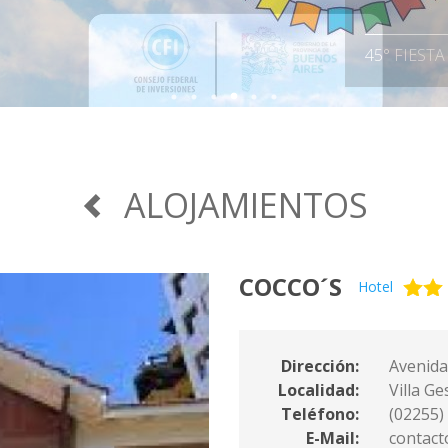
¡VUELVEN L
45° FIEST
ALOJAMIENTOS
COCCO´S
Hotel
Dirección:
Avenida
Localidad:
Villa Ge
Teléfono:
(02255)
E-Mail:
contact