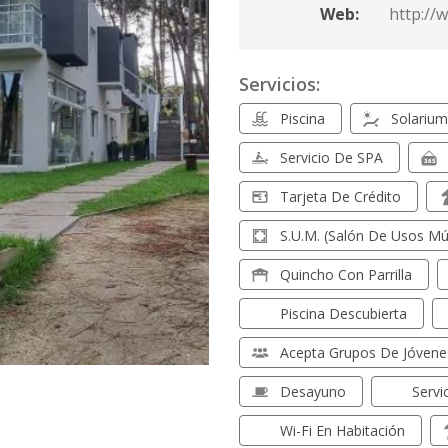
Web:
http://
Servicios:
Piscina
Solarium
Servicio De SPA
Tarjeta De Crédito
S.U.M. (Salón De Usos Múl
Quincho Con Parrilla
Piscina Descubierta
Acepta Grupos De Jóvene
Desayuno
Servi
Wi-Fi En Habitación