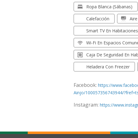
Ropa Blanca (sábanas)
Calefacción
Air
Smart TV En Habitacione
Wi-Fi En Espacios Comun
Caja De Seguridad En Hab
Heladera Con Freezer
Facebook:
https://www.faceb
Ainjo/100057356743944/?fref=t
Instagram:
https://www.insta