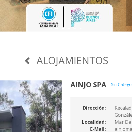
¡VUELVEN L
ALOJAMIENTOS
AINJO SPA
Sin Catego
Dirección:
Recalad
Gonzál
Localidad:
Mar De
E-Mail:
ainjom