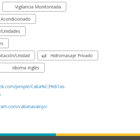
Vigilancia Monitoreada
e Acondicionado
s/unidades
es
itación/unidad
Hidromasaje Privado
Idioma Inglés
ook.com/people/Caba%C3%B1as-
s
gram.com/cabanasainjo/