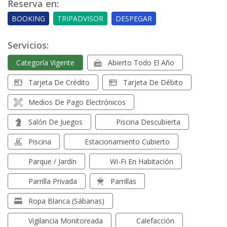
Reserva en:
BOOKING
TRIPADVISOR
DESPEGAR
Servicios:
Categoría Vigente
Abierto Todo El Año
Tarjeta De Crédito
Tarjeta De Débito
Medios De Pago Electrónicos
Salón De Juegos
Piscina Descubierta
Piscina
Estacionamiento Cubierto
Parque / Jardín
Wi-Fi En Habitación
Parrilla Privada
Parrillas
Ropa Blanca (sábanas)
Vigilancia Monitoreada
Calefacción