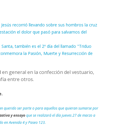
 Jesús recorrió llevando sobre sus hombros la cruz
 estación el dolor que pasó para salvarnos del
Santa, también es el 2º día del llamado "Triduo
ica conmemora la Pasión, Muerte y Resurrección de
d en general en la confección del vestuario,
ía entre otros.
e.
an querido ser parte o para aquellos que quieran sumarse por
zativa y ensayo
que se realizará el día jueves 27 de marzo a
o en Avenida 4 y Paseo 123.