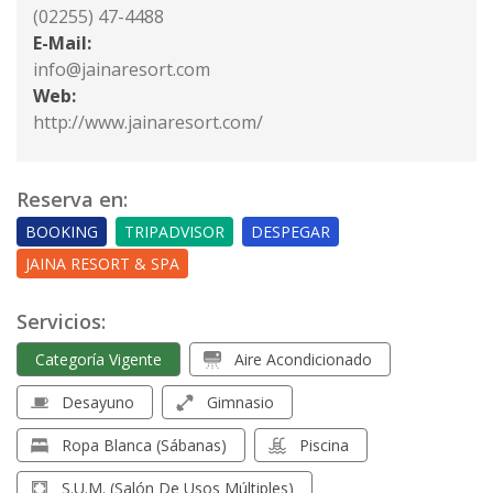
(02255) 47-4488
E-Mail:
info@jainaresort.com
Web:
http://www.jainaresort.com/
Reserva en:
BOOKING
TRIPADVISOR
DESPEGAR
JAINA RESORT & SPA
Servicios:
Categoría Vigente
Aire Acondicionado
Desayuno
Gimnasio
Ropa Blanca (sábanas)
Piscina
S.U.M. (Salón De Usos Múltiples)